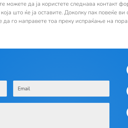
те можете да ја користете следнава контакт фо
која што ќе ја оставите. Доколку пак повеќе ви
е да го направете тоа преку испраќање на пор