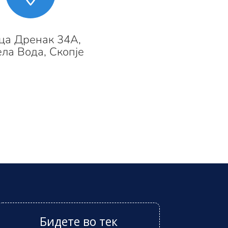
ца Дренак 34А,
ла Вода, Скопје
Бидете во тек