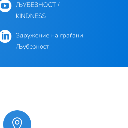

ЉУБЕЗНОСТ /
KINDNESS

Здружение на граѓани
Љубезност
