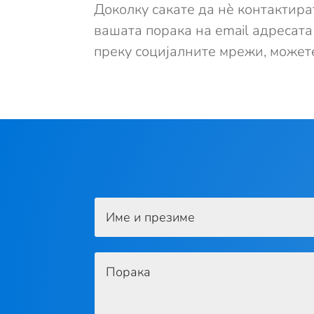
Доколку сакате да нè контактира
вашата порака на email адресата 
преку социјалните мрежи, может