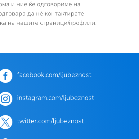
рма и ние ќе одговориме на
 одговара да нè контактирате
ака на нашите страници/профили.

facebook.com/ljubeznost

instagram.com/ljubeznost

twitter.com/ljubeznost