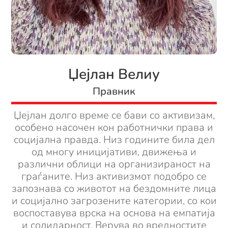
Џејлан Велиу
Правник
Џејлан долго време се бави со активизам,
особено насочен кон работнички права и
социјална правда. Низ годините била дел
од многу иницијативи, движења и
различни облици на организираност на
граѓаните.
Низ активизмот подобро се
запознава со животот на бездомните лица
и социјално загрозените категории, со кои
воспоставува врска на основа на емпатија
и солидарност. Верува во вредностите