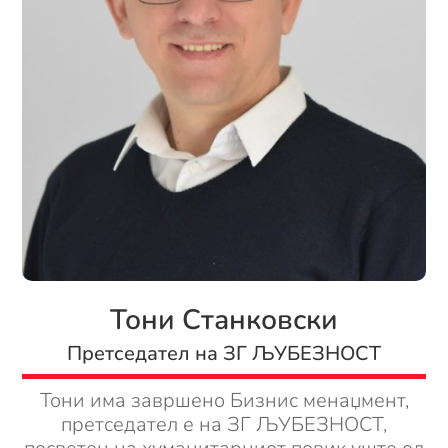
Тони Станковски
Претседател на ЗГ ЉУБЕЗНОСТ
Тони има завршено Бизнис менаџмент,
претседател е на ЗГ ЉУБЕЗНОСТ,