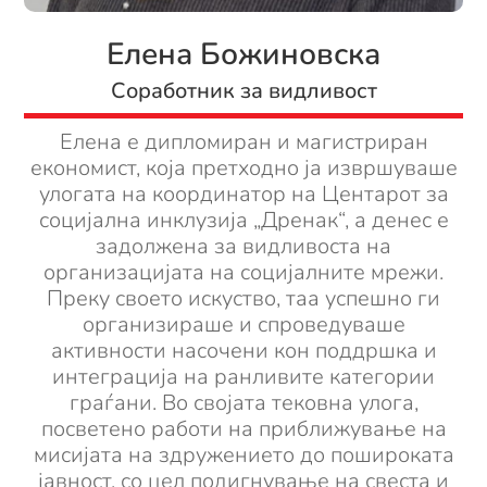
Елена Божиновска
Соработник за видливост
Елена е дипломиран и магистриран
економист, која претходно ја извршуваше
улогата на координатор на Центарот за
социјална инклузија „Дренак“, а денес е
задолжена за видливоста на
организацијата на социјалните мрежи.
Преку своето искуство, таа успешно ги
организираше и спроведуваше
активности насочени кон поддршка и
интеграција на ранливите категории
граѓани. Во својата тековна улога,
посветено работи на приближување на
мисијата на здружението до пошироката
јавност, со цел подигнување на свеста и