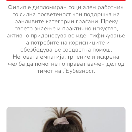
Филип е дипломиран социјален работник,
со силна посветеност кон поддршка на
ранливите категории граѓани. Преку
своето знаење и практично искуство,
активно придонесува во идентификување
на потребите на корисниците и
обезбедување соодветна помош.
Неговата емпатија, трпение и искрена
желба да помогне го прават важен дел од
тимот на Љубезност.