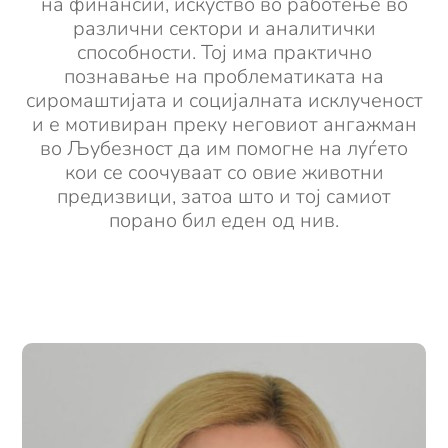
на финансии, искуство во работење во
различни сектори и аналитички
способности. Тој има практично
познавање на проблематиката на
сиромаштијата и социјалната исклученост
и е мотивиран преку неговиот ангажман
во Љубезност да им помогне на луѓето
кои се соочуваат со овие животни
предизвици, затоа што и тој самиот
порано бил еден од нив.