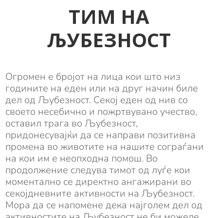
ТИМ НА
ЉУБЕЗНОСТ
Огромен е бројот на лица кои што низ
годините на еден или на друг начин биле
дел од Љубезност. Секој еден од нив со
своето несебично и пожртвувано учество,
оставил трага во Љубезност,
придонесувајќи да се направи позитивна
промена во животите на нашите сограѓани
на кои им е неопходна помош. Во
продолжение следува тимот од луѓе кои
моментално се директно ангажирани во
секојдневните активности на Љубезност.
Мора да се напомене дека најголем дел од
активностите на Љубезност не би можеле