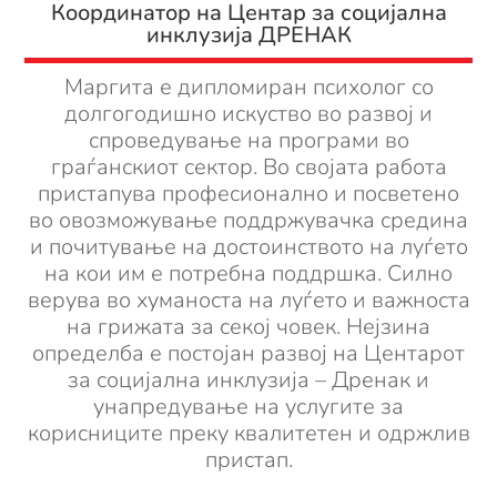
Координатор на Центар за социјална
инклузија ДРЕНАК
Маргита е дипломиран психолог со
долгогодишно искуство во развој и
спроведување на програми во
граѓанскиот сектор. Во својата работа
пристапува професионално и посветено
во овозможување поддржувачка средина
и почитување на достоинството на луѓето
на кои им е потребна поддршка. Силно
верува во хуманоста на луѓето и важноста
на грижата за секој човек. Нејзина
определба е постојан развој на Центарот
за социјална инклузија – Дренак и
унапредување на услугите за
корисниците преку квалитетен и одржлив
пристап.