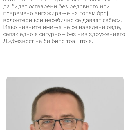
да бидат остварени без редовното или
повремено ангажирање на голем број
волонтери кои несебично се даваат себеси.
Иако нивните имиња не се наведени овде,
сепак едно е сигурно – без нив здружението
Љубезност не би било тоа што е.