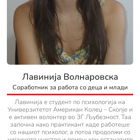
Лавинија Волнаровска
Соработник за работа со деца и млади
Лавинија е студент по психологија на
Универзитетот Американ Колеџ – Скопје и
е активен волонтер во ЗГ Љубезност. Таа
започна како практикант каде работеше
со нашиот психолог, а потоа продолжи со
нејзиното учество и помош кон останатите