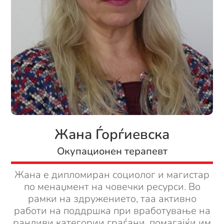
Жана Ѓорѓиевска
Окупационен терапевт
Жана е дипломиран социолог и магистар
по менаџмент на човечки ресурси. Во
рамки на здружението, таа активно
работи на поддршка при вработување на
ранливи категории граѓани, помагајќи им