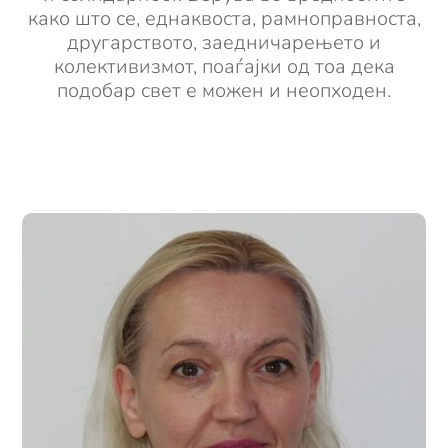
како што се, еднаквоста, рамноправноста,
другарството, заедничарењето и
колективизмот, поаѓајки од тоа дека
подобар свет е можен и неопходен.