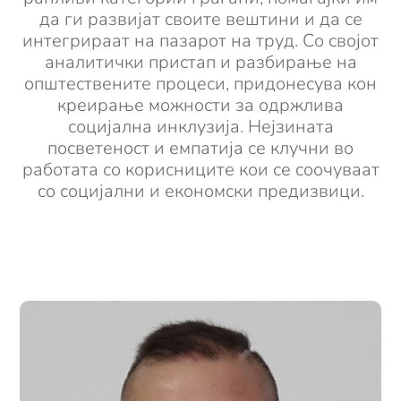
да ги развијат своите вештини и да се
интегрираат на пазарот на труд. Со својот
аналитички пристап и разбирање на
општествените процеси, придонесува кон
креирање можности за одржлива
социјална инклузија. Нејзината
посветеност и емпатија се клучни во
работата со корисниците кои се соочуваат
со социјални и економски предизвици.