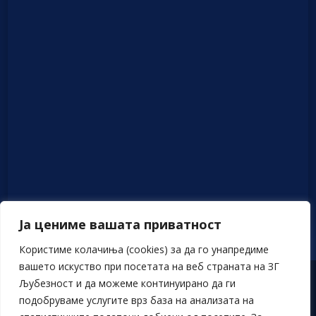
Ја цениме вашата приватност
Користиме колачиња (cookies) за да го унапредиме
вашето искуство при посетата на веб страната на ЗГ
Љубезност и да можеме континуирано да ги
Политика на приватност
подобруваме услугите врз база на анализата на