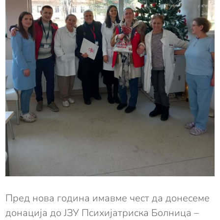
Пред нова година имавме чест да донесеме
донација до ЈЗУ Психијатриска Болница –