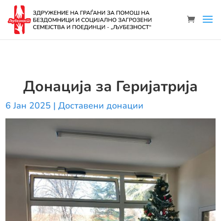
Донација за Геријатрија
6 Јан 2025
|
Доставени донации