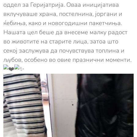
оддел за Геријатрија. Оваа иницијатива
вклучуваше храна, постелнина, јоргани и
ќебиња, како и новогодишни пакетчиња.
Нашата цел беше да внесеме малку радост
во животите на старите лица, затоа што
секој заслужува да почувствува топлина и
љубов, особено во овие празнични моменти.