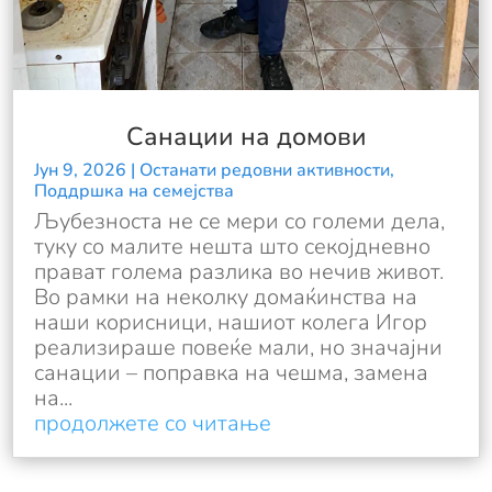
Санации на домови
Јун 9, 2026
|
Останати редовни активности
,
Поддршка на семејства
Љубезноста не се мери со големи дела,
туку со малите нешта што секојдневно
прават голема разлика во нечив живот.
Во рамки на неколку домаќинства на
наши корисници, нашиот колега Игор
реализираше повеќе мали, но значајни
санации – поправка на чешма, замена
на...
продолжете со читање