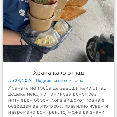
Храна како отпад
Јун 24, 2026
|
Поддршка на семејства
Храната не треба да заврши како отпад
додека некој го поминува денот без
ниту еден оброк. Кога вишокот храна е
безбеден за употреба, правилно чуван и
навремено дониран, тој може да значи