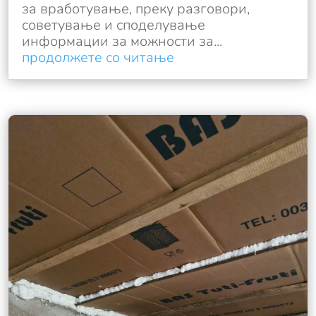
за вработување, преку разговори,
советување и споделување
информации за можности за...
продолжете со читање