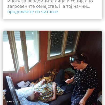
многу за бездомните лица и социјално
загрозените семејства. На тој начин...
продолжете со читање