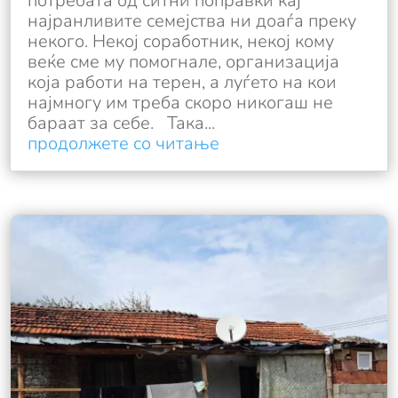
потребата од ситни поправки кај
најранливите семејства ни доаѓа преку
некого. Некој соработник, некој кому
веќе сме му помогнале, организација
која работи на терен, а луѓето на кои
најмногу им треба скоро никогаш не
бараат за себе. Така...
продолжете со читање