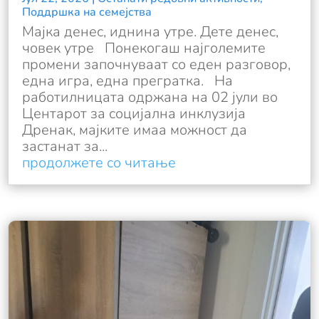
Поддршка на семејства
Мајка денес, иднина утре. Дете денес,
човек утре Понекогаш најголемите
промени започнуваат со еден разговор,
една игра, една прегратка. На
работилницата одржана на 02 јули во
Центарот за социјална инклузија
Дренак, мајките имаа можност да
застанат за...
продолжете со читање