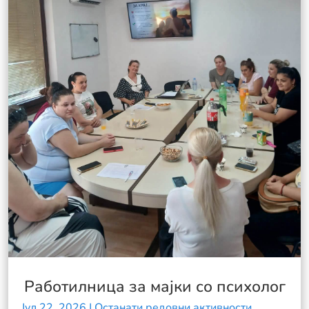
Работилница за мајки со психолог
Јул 22, 2026
|
Останати редовни активности
,