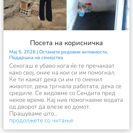
Посета на корисничка
Мај 5, 2026
|
Останати редовни активности
,
Поддршка на семејства
Секогаш е убаво кога ќе те пречакаат
како свој, оние на кои си им помогнал.
Ќе ти кажат дека си им го сменил
животот, дека тргнала работата, дека се
средиле. Се видовме со Сендита пред
некое време. Кај нив помогнавме водата
од дворот да влезе во домот.
Прашуваме што...
продолжете со читање