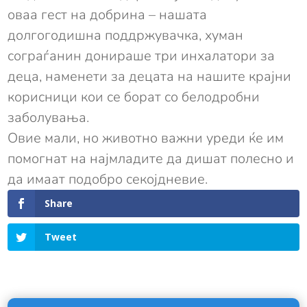
оваа гест на добрина – нашата
долгогодишна поддржувачка, хуман
сограѓанин донираше три инхалатори за
деца, наменети за децата на нашите крајни
корисници кои се борат со белодробни
заболувања.
Овие мали, но животно важни уреди ќе им
помогнат на најмладите да дишат полесно и
да имаат подобро секојдневие.
Share
Tweet