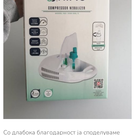
Со длабока благодарност ја споделуваме