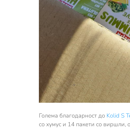
Голема благодарност до
Kolid S 
со хумус и 14 пакети со виршли,