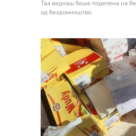
Таа веднаш беше поделена на без
од бездомништво.