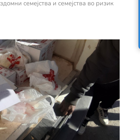
домни семејства и семејства во ризик