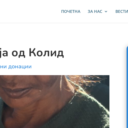
ПОЧЕТНА
ЗА НАС
ВЕСТ
ја од Колид
ни донации