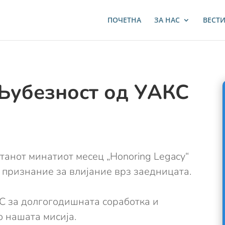
ПОЧЕТНА
ЗА НАС
ВЕСТ
Љубезност од УАКС
танот минатиот месец „Honoring Legacy“
 признание за влијание врз заедницата.
С за долгогодишната соработка и
о нашата мисија.