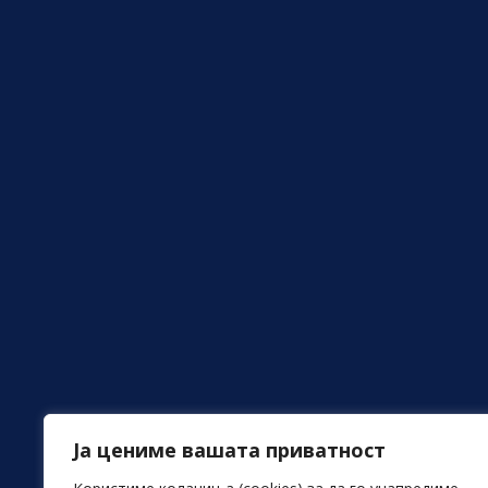
Ја цениме вашата приватност