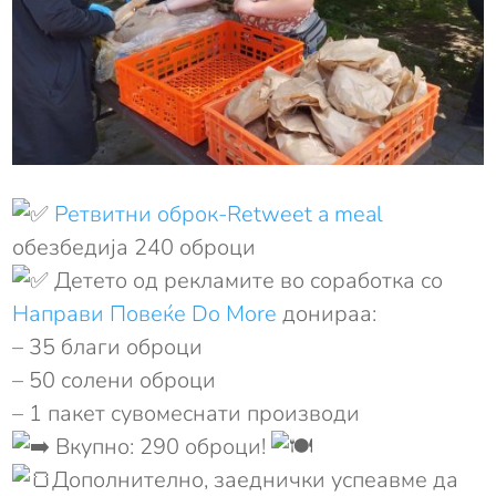
Ретвитни oброк-Retweet a meal
обезбедија 240 оброци
Детето од рекламите во соработка со
Направи Повеќе Do More
донираа:
– 35 благи оброци
– 50 солени оброци
– 1 пакет сувомеснати производи
Вкупно: 290 оброци!
Дополнително, заеднички успеавме да