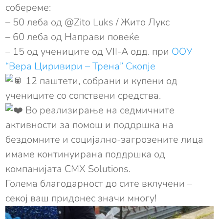
собереме:
– 50 леба од @Zito Luks / Жито Лукс
– 60 леба од Направи повеќе
– 15 од учениците од VII-А одд. при
ООУ
“Вера Циривири – Трена” Скопје
12 паштети, собрани и купени од
учениците со сопствени средства.
Во реализирање на седмичните
активности за помош и поддршка на
бездомните и социјално-загрозените лица
имаме континуирана поддршка од
компанијата CMX Solutions.
Голема благодарност до сите вклучени –
секој ваш придонес значи многу!