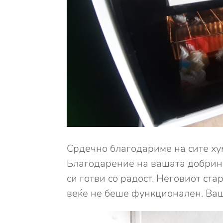
Срдечно благодариме на сите ху
Благодарение на вашата добрин
си готви со радост. Неговиот ст
веќе не беше функционален. Ва