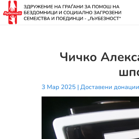
Чичко Алекс
шп
3 Мар 2025
|
Доставени донаци