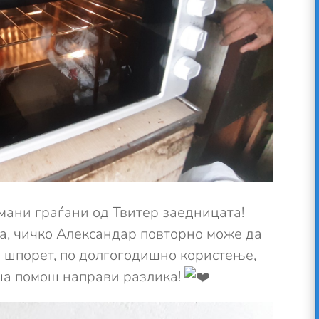
мани граѓани од Твитер заедницата!
а, чичко Александар повторно може да
ар шпорет, по долгогодишно користење,
ша помош направи разлика!