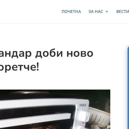
ПОЧЕТНА
ЗА НАС
ВЕСТ
андар доби ново
оретче!
и