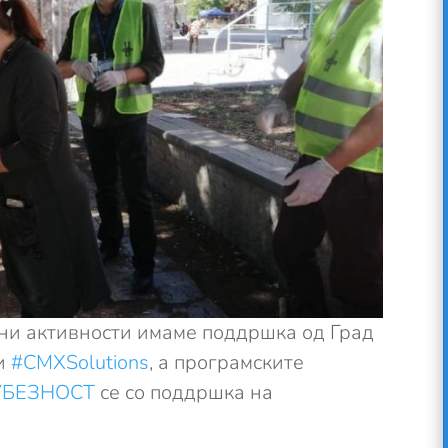
ни активности имаме поддршка од Град
и
#CMXSolutions
, а програмските
БЕЗНОСТ
се со поддршка на