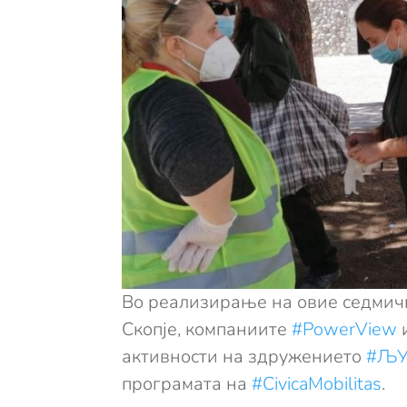
Во реализирање на овие седмич
Скопје, компаниите
#PowerView
активности на здружението
#ЉУ
програмата на
#CivicaMobilitas
.