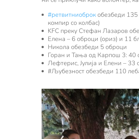
#ретвитниоброк
обезбеди 135 
компир со колбас)
KFC преку Стефан Лазаров об
Елена – 6 оброци (ориз) и 11 б
Никола обезбеди 5 оброци
Горан и Тања од Карпош 3: 40 
Лефтерис, Јулија и Елени – 33 
#Љубезност обезбеди 110 леб