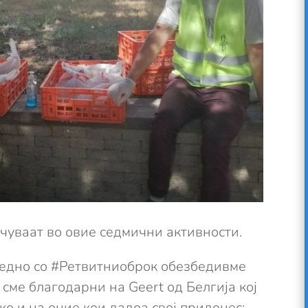
чуваат во овие седмични активности.
заедно со #Ретвитниоброк обезбедивме
сме благодарни на Geert од Белгија кој
ко и на оние кои дадоа свој придонес: