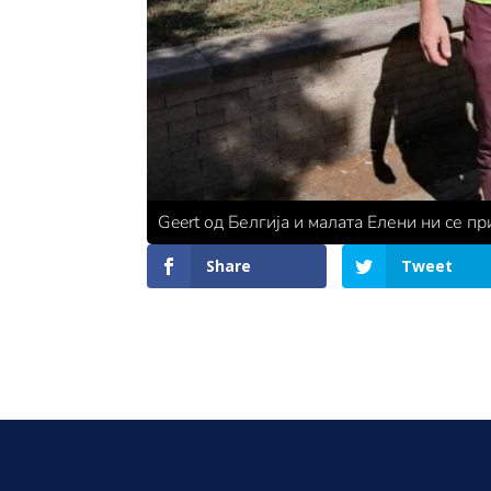
Geert од Белгија и малата Елени ни се п
Share
Tweet