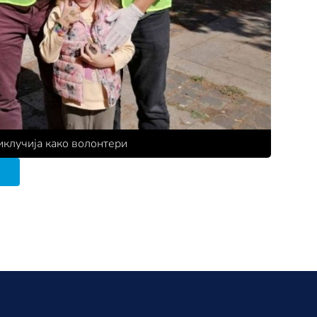
риклучија како волонтери