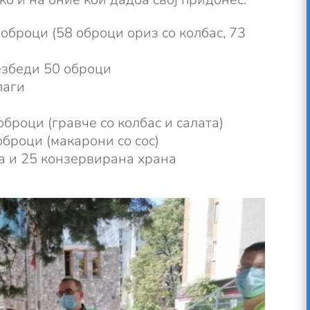
оброци (58 оброци ориз со колбас, 73
езбеди 50 оброци
лаги
оброци (гравче со колбас и салата)
оброци (макарони со сос)
а и 25 конзервирана храна