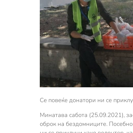
Се повеќе донатори ни се приклу
Минатава сабота (25.09.2021), 
оброк на бездомниците. Посебно 
ни се приклучи како волонтер, ка