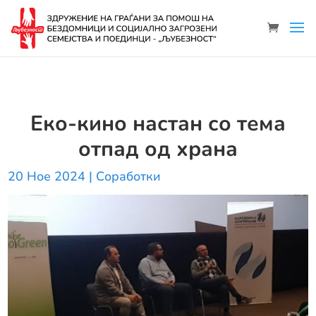
Еко-кино настан со тема
отпад од храна
20 Ное 2024
|
Соработки