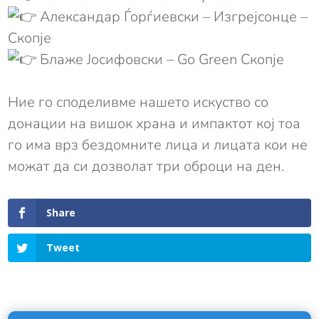
Александар Ѓорѓиевски – Изгрејсонце –
Скопје
Блаже Јосифовски – Go Green Скопје
Ние го споделивме нашето искуство со
донации на вишок храна и импактот кој тоа
го има врз бездомните лица и лицата кои не
можат да си дозволат три оброци на ден.
Share
Tweet