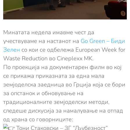
Минатата недела имавме чест да
учествуваме на настанот на
Go Green – Биди
Зелен
со кои се одбележа European Week for
Waste Reduction во Cineplexx MK.
По проекција на документарен филм во кој
се прикажа приказната за една мала
земјоделска заедница во Грција која се бори
за опстанок и обновување на
традиционалните земјоделски методи,
следеше дискусија за намалување на отпад
од храна со говорниците:
Тони Стаковски – ЗГ “Љубезност”