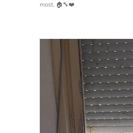
most. 🏠🔧❤️