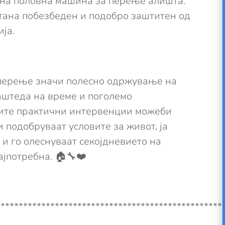
на половна машина за перење алишта.
стана побезбеден и подобро заштитен од
ија.
перење значи полесно одржување на
аштеда на време и поголемо
квите практични интервенции можеби
и подобруваат условите за живот, ја
 и го олеснуваат секојдневието на
ајпотребна. 🏠🔧❤️
**************************************************