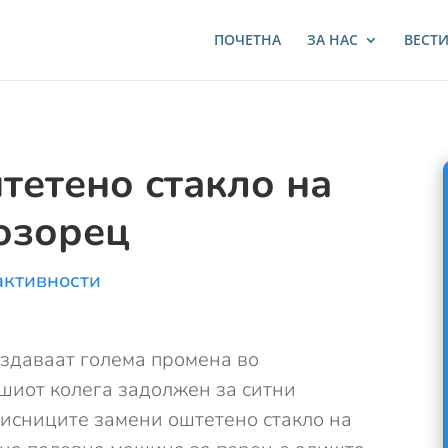
ПОЧЕТНА
ЗА НАС
ВЕСТ
тетено стакло на
озорец
активности
здаваат голема промена во
ашиот колега задолжен за ситни
исниците замени оштетено стакло на