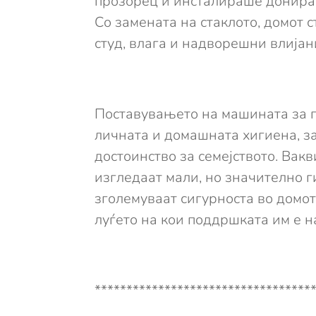
прозорец и инсталираше донира
Со замената на стаклото, домот 
студ, влага и надворешни влијан
Поставувањето на машината за 
личната и домашната хигиена, з
достоинство за семејството. Ва
изгледаат мали, но значително г
зголемуваат сигурноста во домот
луѓето на кои поддршката им е н
**********************************