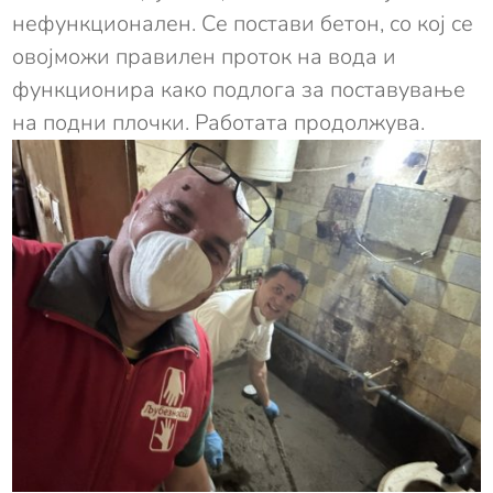
нефункционален. Се постави бетон, со кој се
овојможи правилен проток на вода и
функционира како подлога за поставување
на подни плочки. Работата продолжува.