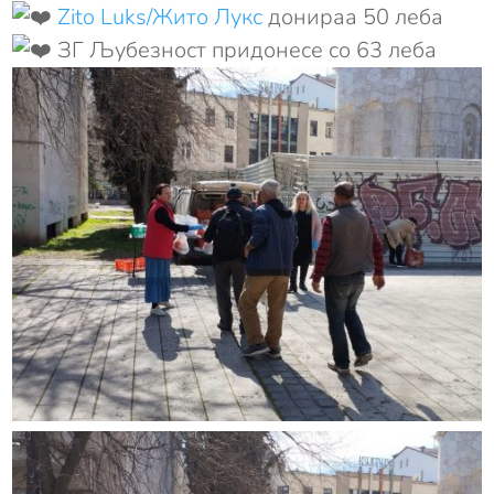
Zito Luks/Жито Лукс
донираа 50 леба
ЗГ Љубезност придонесе со 63 леба