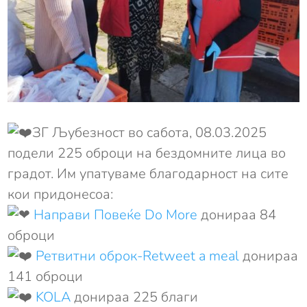
ЗГ Љубезност во сабота, 08.03.2025
подели 225 оброци на бездомните лица во
градот. Им упатуваме благодарност на сите
кои придонесоа:
Направи Повеќе Do More
донираа 84
оброци
Ретвитни oброк-Retweet a meal
донираа
141 оброци
KOLA
донираа 225 благи