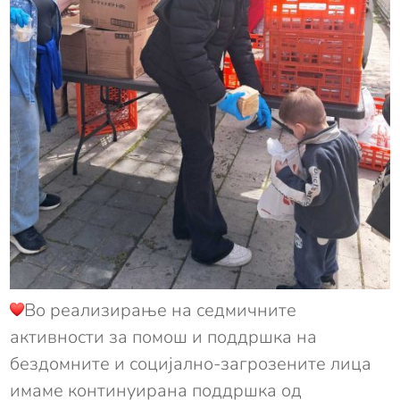
Во реализирање на седмичните
активности за помош и поддршка на
бездомните и социјално-загрозените лица
имаме континуирана поддршка од