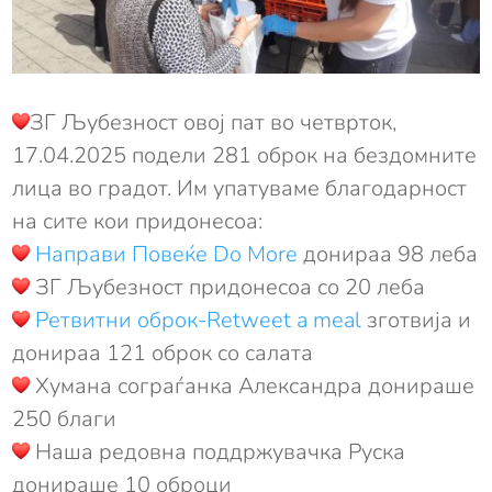
ЗГ Љубезност овој пат во четврток,
17.04.2025 подели 281 оброк на бездомните
лица во градот. Им упатуваме благодарност
на сите кои придонесоа:
Направи Повеќе Do More
донираа 98 леба
ЗГ Љубезност придонесоа со 20 леба
Ретвитни oброк-Retweet a meal
зготвија и
донираа 121 оброк со салата
Хумана сограѓанка Александра донираше
250 благи
Наша редовна поддржувачка Руска
донираше 10 оброци