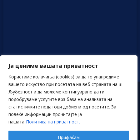
Ја цениме вашата приватност
Користиме колачиња (cookies) за да го унапредиме
вашето искуство при посетата на веб страната на ЗГ
Љубезност и да можеме континуирано да ги
Политика на приватност
подобруваме услугите врз база на анализата на
статистичките податоци добиени од посетите. За
© Љубезност – Дела на подарување без очекување ништо за
повеќе информации прочитајте ја
возврат
нашата
Политика на приватност.
www.ljubeznost.mk
Прифаќам