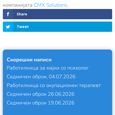
компанијата
CMX Solutions
.
Share
Tweet
Скорешни написи
Работилница за мајки со психолог
Седмичен оброк, 04.07.2026
Работилница со окупационен терапевт
Седмичен оброк 26.06.2026
Седмичен оброк 19.06.2026