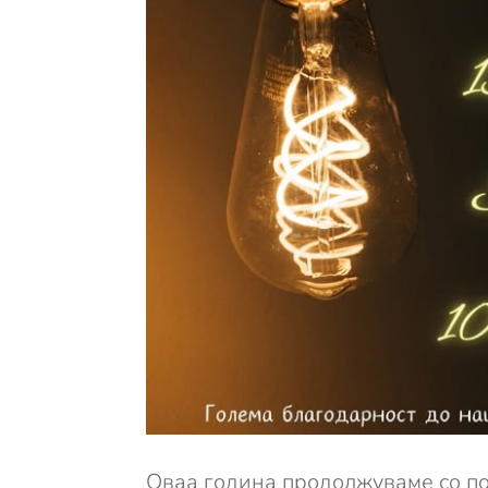
Оваа година продолжуваме со по