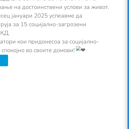
вање на достоинствени услови за живот.
сец јануари 2025 успеавме да
руја за 15 социјално-загрозени
МКД.
атори кои придонесоа за социјално-
 спокојно во своите домови!