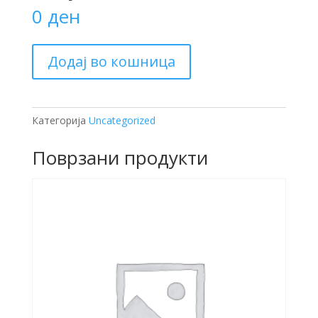
0
ден
Донација
Додај во кошница
за
вадење
на
документи
Категорија
Uncategorized
количина
Поврзани продукти