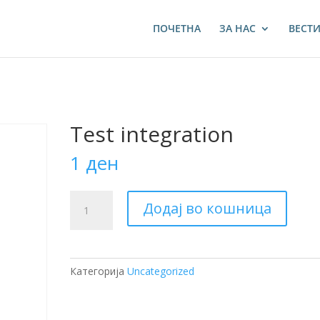
ПОЧЕТНА
ЗА НАС
ВЕСТ
Test integration
1
ден
Test
Додај во кошница
integration
количина
Категорија
Uncategorized