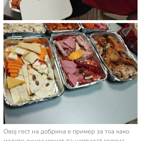
Овој гест на добрина е пример за тоа како
малите акции можат да направат голема