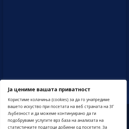
Ја цениме вашата приватност
Користиме колачиња (cookies) за да го унапредиме
вашето искуство при посетата на веб страната на ЗГ
Љубезност и да можеме континуирано да ги
Политика на приватност
подобруваме услугите врз база на анализата на
статистичките податоци добиени од посетите. За