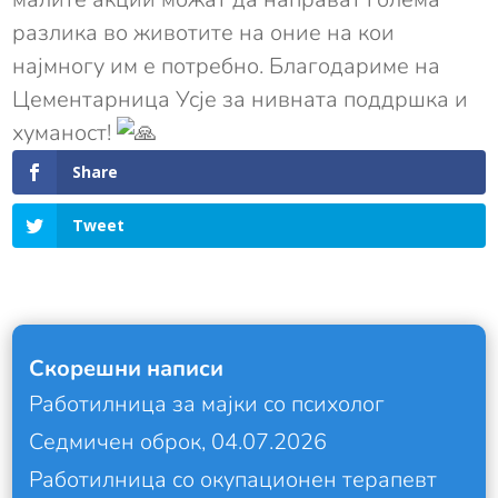
разлика во животите на оние на кои
најмногу им е потребно. Благодариме на
Цементарница Усје за нивната поддршка и
хуманост!
Share
Tweet
Скорешни написи
Работилница за мајки со психолог
Седмичен оброк, 04.07.2026
Работилница со окупационен терапевт