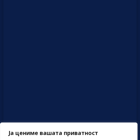
Ја цениме вашата приватност