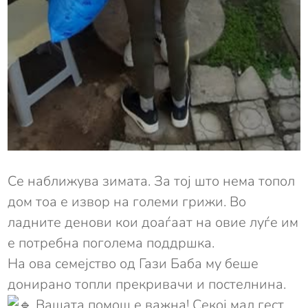
Се наближува зимата. За тој што нема топол
дом тоа е извор на големи грижи. Во
ладните денови кои доаѓаат на овие луѓе им
е потребна поголема поддршка.
На ова семејство од Гази Баба му беше
донирано топли прекривачи и постелнина.
Вашата помош е важна! Секој мал гест