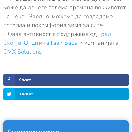
може да донесе голема промена во животот
на некој. Заедно, можеме да создадеме
потопла и покомфорна зима за сите.
– Oваа активност е поддржана од
Град
Скопје
,
Општина Гази Баба
и компанијата
CMX Solutions
Share
Tweet
Скорешни написи