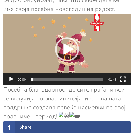
се дистрибуираат, така што секое дете ќе
има своја посебна новогодишна радост.
Видео
плејер
00:00
01:48
Посебна благодарност до сите граѓани кои
се вклучија во оваа иницијатива – вашата
поддршка создава повеќе насмевки во овој
празничен период!
Share