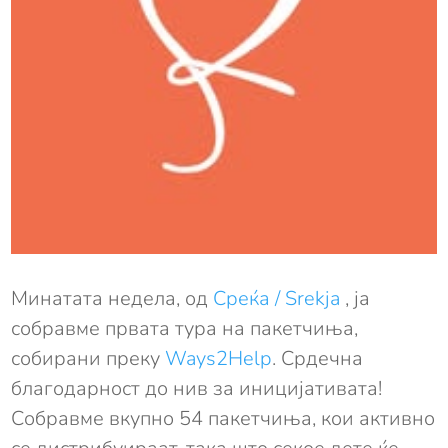
Минатата недела, од
Среќа / Srekja
, ја
собравме првата тура на пакетчиња,
собирани преку
Ways2Help
. Срдечна
благодарност до нив за иницијативата!
Собравме вкупно 54 пакетчиња, кои активно