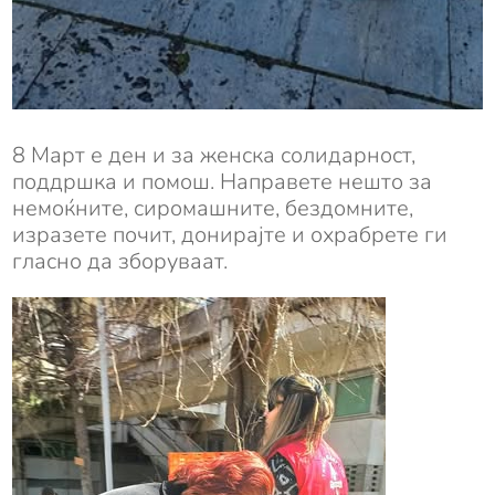
8 Март е ден и за женска солидарност,
поддршка и помош. Направете нешто за
немоќните, сиромашните, бездомните,
изразете почит, донирајте и охрабрете ги
гласно да зборуваат.