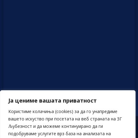
Ја цениме вашата приватност
Користиме колачиња (cookies) за да го унапредиме
вашето искуство при посетата на веб страната на ЗГ
Љубезност и да можеме континуирано да ги
Политика на приватност
подобруваме услугите врз база на анализата на