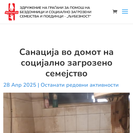
Санација во домот на
социјално загрозено
семејство
28 Апр 2025
|
Останати редовни активности