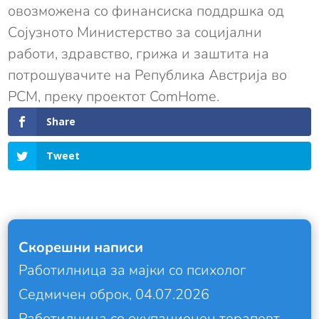
овозможена со финансиска поддршка од
Сојузното Министерство за социјални
работи, здравство, грижа и заштита на
потрошувачите на Република Австрија во
РСМ, преку проектот ComHome.
Share
Tweet
Скорешни написи
Работилница за мајки со психолог
Седмичен оброк, 04.07.2026
Работилница со окупационен терапевт