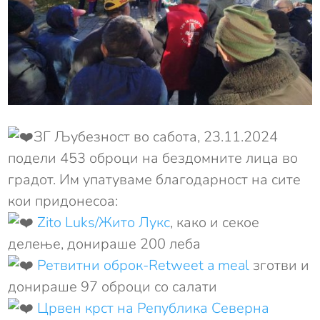
ЗГ Љубезност во сабота, 23.11.2024
подели 453 оброци на бездомните лица во
градот. Им упатуваме благодарност на сите
кои придонесоа:
Zito Luks/Жито Лукс
, како и секое
делење, донираше 200 леба
Ретвитни oброк-Retweet a meal
зготви и
донираше 97 оброци со салати
Црвен крст на Република Северна