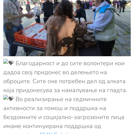
Благодарност и до сите волонтери кои
дадоа свој придонес во делењето на
оброците. Сите сме потребен дел од алката
која придонесува за намалување на гладта.
Во реализирање на седмичните
активности за помош и поддршка на
бездомните и социјално-загрозените лица
имаме континуирана поддршка од