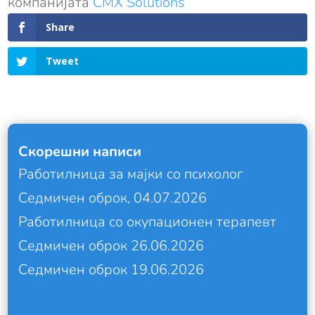
компанијата
CMX Solutions
Share
Tweet
Скорешни написи
Работилница за мајки со психолог
Седмичен оброк, 04.07.2026
Работилница со окупационен терапевт
Седмичен оброк 26.06.2026
Седмичен оброк 19.06.2026