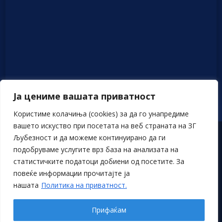
Ја цениме вашата приватност
Користиме колачиња (cookies) за да го унапредиме
вашето искуство при посетата на веб страната на ЗГ
Љубезност и да можеме континуирано да ги
Политика на приватност
подобруваме услугите врз база на анализата на
статистичките податоци добиени од посетите. За
© Љубезност – Дела на подарување без очекување ништо за
повеќе информации прочитајте ја
возврат
нашата
Политика на приватност.
www.ljubeznost.mk
Прифаќам