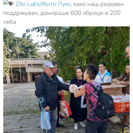
Zito Luks/Жито Лукс
, како наш редовен
поддржувач, донираше 600 оброци и 200
леба