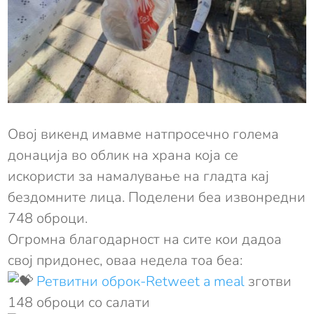
Овој викенд имавме натпросечно голема
донација во облик на храна која се
искористи за намалување на гладта кај
бездомните лица. Поделени беа извонредни
748 оброци.
Огромна благодарност на сите кои дадоа
свој придонес, оваа недела тоа беа:
Ретвитни oброк-Retweet a meal
зготви
148 оброци со салати