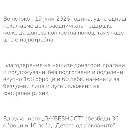
Во петокот, 19 јуни 2026 година, уште еднаш
покажавме дека заедничката поддршка
може да донесе конкретна помош таму каде
што е најпотребна.
Благодарение на нашите донатори, граѓани
и поддржувачи, беа подготвени и поделени
вкупно 168 оброци и 60 леба, наменети за
бездомни лица и луѓе изложени на
социјален ризик.
Здружението „ЉУБЕЗНОСТ“ обезбеди 36
оброци и 10 леба, „Детето од рекламите“