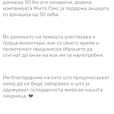
донираа 50 богати сендвичи, додека
компанијата Жито Лукс ја поддржа акцијата
со донација од 50 леба.
Во делењето на помошта учествуваа и
тројца волонтери, кои со своето време и
посветеност придонесоа оброците да
стигнат до оние на кои им се најпотребни.
Им благодариме на сите што придонесуваат
никој да не биде заборавен и што ја
одржуваат солидарноста жива во нашата
заедница. ❤️