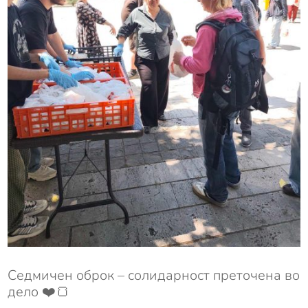
Седмичен оброк – солидарност преточена во
дело ❤️🍞