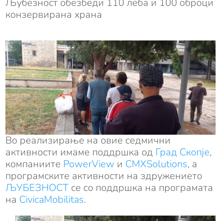
Љубезност обезбеди 110 леба и 100 оброци
конзервирана храна
Во реализирање на овие седмични
активности имаме поддршка од
Град Скопје
,
компаниите
PowerView
и
CMXSolutions
, а
програмските активности на здружението
ЉУБЕЗНОСТ
се со поддршка на програмата
на
CivicaMobilitas
.