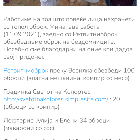
Работиме на тоа што повеќе лица нахранети
со топол оброк. Минатава сабота
(11.09.2021), заедно со Ретвитниоброк
обезбедивме оброк на бездомниците.
Посебно сме благодарни на оние кои дадоа
свој придонес:
Ретвитниоброк
преку Везилка обезбеди 100
оброци (златна мешавина, компир со месо)
Градинка Светот на Колортес
http://svetotnakolores.simplesite.com/
: 20
(оброци со компир)
Лефтерис, Јулија и Елени 34 оброци
(макарони со сос)