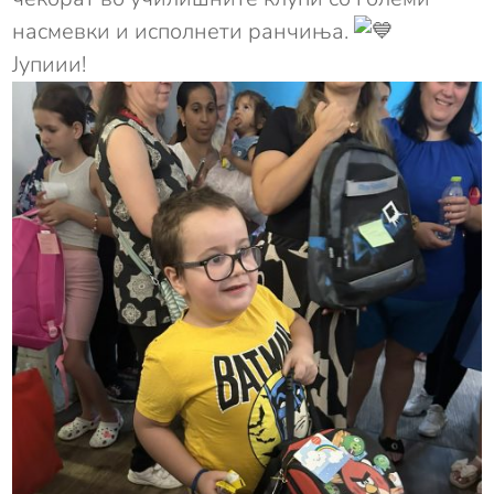
насмевки и исполнети ранчиња.
Јупиии!