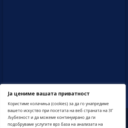
Ја цениме вашата приватност
Користиме колачиња (cookies) за да го унапредиме
вашето искуство при посетата на веб страната на ЗГ
Љубезност и да можеме континуирано да ги
Политика на приватност
подобруваме услугите врз база на анализата на