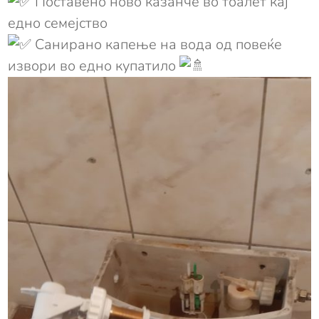
Поставено ново казанче во тоалет кај
едно семејство
Санирано капење на вода од повеќе
извори во едно купатило