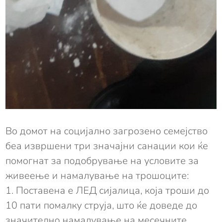
Во домот на социјално загрозено семејство
беа извршени три значајни санации кои ќе
помогнат за подобрување на условите за
живеење и намалување на трошоците:
1. Поставена е ЛЕД сијалица, која троши до
10 пати помалку струја, што ќе доведе до
значително намалување на месечните