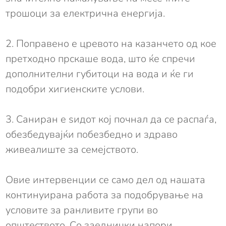
трошоци за електрична енергија.
2. Поправено е цревото на казанчето од кое
претходно прскаше вода, што ќе спречи
дополнителни губитоци на вода и ќе ги
подобри хигиенските услови.
3. Саниран е ѕидот кој почнал да се распаѓа,
обезбедувајќи побезбедно и здраво
живеалиште за семејството.
Овие интервенции се само дел од нашата
континуирана работа за подобрување на
условите за ранливите групи во
општеството. Со заеднички напори,