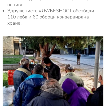
пециво
Здружението #ЉУБЕЗНОСТ обезбеди
110 леба и 60 оброци конзервирана
храна.