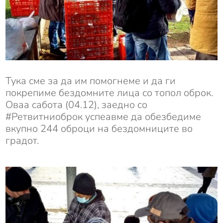
Тука сме за да им помогнеме и да ги
покрепиме бездомните лица со топол оброк.
Оваа сабота (04.12), заедно со
#Ретвитниоброк успеавме да обезбедиме
вкупно 244 оброци на бездомниците во
градот.