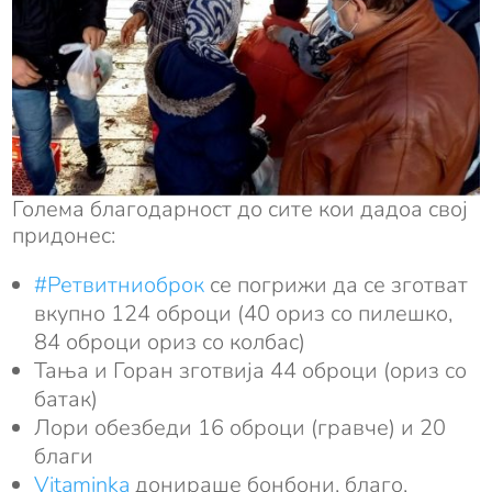
Голема благодарност до сите кои дадоа свој
придонес:
#Ретвитниоброк
се погрижи да се зготват
вкупно 124 оброци (40 ориз со пилешко,
84 оброци ориз со колбас)
Тања и Горан зготвија 44 оброци (ориз со
батак)
Лори обезбеди 16 оброци (гравче) и 20
благи
Vitaminka
донираше бонбони, благо,