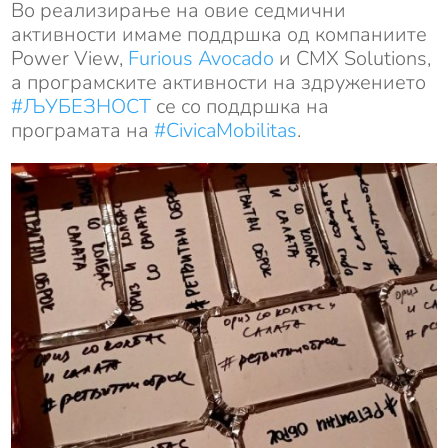
Во реализирање на овие седмични
активности имаме поддршка од компаниите
Power View,
Furious Avocado
и CMX Solutions,
а програмските активности на здружението
#ЉУБЕЗНОСТ
се со поддршка на
програмата на
#CivicaMobilitas
.