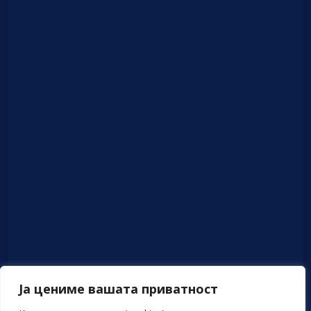
Ја цениме вашата приватност