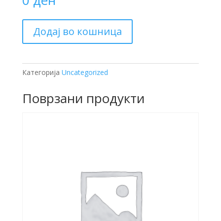
0
ден
Донација
Додај во кошница
за
сметки
за
струја
Категорија
Uncategorized
количина
Поврзани продукти